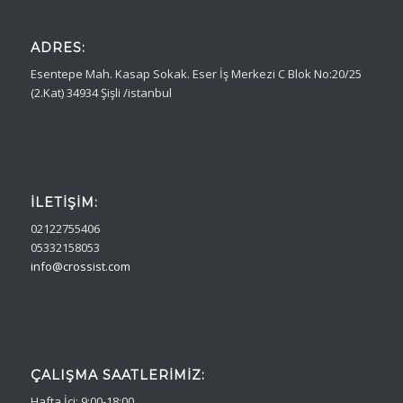
ADRES:
Esentepe Mah. Kasap Sokak. Eser İş Merkezi C Blok No:20/25
(2.Kat) 34934 Şişli /istanbul
İLETIŞIM:
02122755406
05332158053
info@crossist.com
ÇALIŞMA SAATLERIMIZ:
Hafta İçi: 9:00-18:00