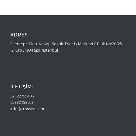
ADRES:
Esentepe Mah. Kasap Sokak. Eser İş Merkezi C Blok No:20/25
(2.Kat) 34934 Şişli /istanbul
İLETIŞIM:
02122755406
05332158053
info@crossist.com