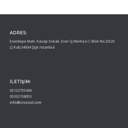
ADRES:
Esentepe Mah. Kasap Sokak. Eser İş Merkezi C Blok No:20/25
(2.Kat) 34934 Şişli /istanbul
İLETIŞIM:
02122755406
05332158053
info@crossist.com