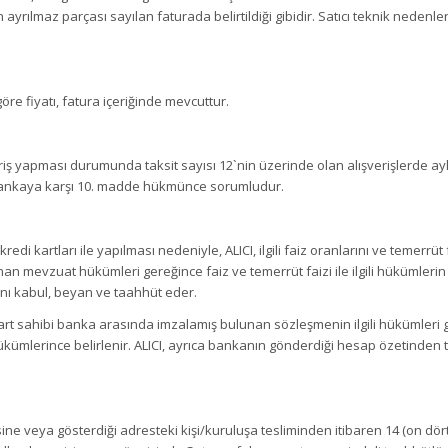
n ayrılmaz parçası sayılan faturada belirtildiği gibidir. Satıcı teknik nede
re fiyatı, fatura içeriğinde mevcuttur.
lışveriş yapması durumunda taksit sayısı 12`nin üzerinde olan alışverişlerde a
ığı bankaya karşı 10. madde hükmünce sorumludur.
edi kartları ile yapılması nedeniyle, ALICI, ilgili faiz oranlarını ve temerrüt fa
nan mevzuat hükümleri gereğince faiz ve temerrüt faizi ile ilgili hükümlerin
ı kabul, beyan ve taahhüt eder.
kart sahibi banka arasında imzalamış bulunan sözleşmenin ilgili hükümleri ge
kümlerince belirlenir. ALICI, ayrıca bankanın gönderdiği hesap özetinden t
ne veya gösterdiği adresteki kişi/kuruluşa tesliminden itibaren 14 (on dö