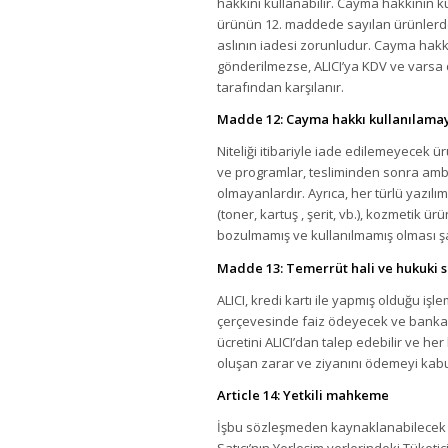
hakkını kullanabilir. Cayma hakkının ku
ürünün 12. maddede sayılan ürünlerden 
aslının iadesi zorunludur. Cayma hakkın
gönderilmezse, ALICI’ya KDV ve varsa 
tarafından karşılanır.
Madde 12: Cayma hakkı kullanılama
Niteliği itibariyle iade edilemeyecek ü
ve programlar, tesliminden sonra amba
olmayanlardır. Ayrıca, her türlü yazıl
(toner, kartuş , şerit, vb.), kozmetik 
bozulmamış ve kullanılmamış olması şar
Madde 13: Temerrüt hali ve hukuki s
ALICI, kredi kartı ile yapmış olduğu i
çerçevesinde faiz ödeyecek ve bankaya
ücretini ALICI’dan talep edebilir ve he
oluşan zarar ve ziyanını ödemeyi kabu
Article 14: Yetkili mahkeme
İşbu sözleşmeden kaynaklanabilecek iht
Satıcı’nın Yerleşim yerlerindeki Tüket