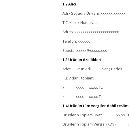
1.2 Alıcı
Adı / Soyadı / Ünvanı: xxxxxx xxxxxx
T.C. Kimlik Numarası:
Adres: xxxxxxxxxxxxxxxxxxxxxx
Telefon: xxxxxx
Eposta: xxxxx@xxxxx.xxx
1.3 Ürünün özellikleri
Adet Ürün Adı Satış Bedeli
(KDV dahil toplam)
x xxxx xx,xx TL
x xxxx xx,xx TL
1.4 Ürünün tüm vergiler dahil teslim 
Ürünlerin Toplam Fiyatı xx,xx T
Ürünlerin Toplam Vergisi (KDV): x