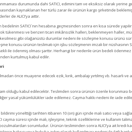
unmaması durumunda dahi SATICI, edimini tam ve eksiksiz olarak yerine get
lmasından kaynaklanan her türlü zarar ile ürünün kargo şirketinde beklemi
rler de ALICI’ya aittir.
n bedelinin SATICI`nın hesabına geçmesinden sonra en kısa sürede yapılır. 
 stok tükenmesi ve benzeri ticari imkânsızlık halleri, beklenmeyen haller, m
 kesilmesi gibi olağanüstü durumlar nedeni ile sözleşme konusu ürünü sür
şme konusu ürünün teslimatı için işbu sözleşmenin imzalı bir nüshasının SA
 şekli ile ödenmiş olması şarttır. Herhangi bir nedenle ürün bedeli ödenmez 
nden kurtulmuş kabul edilir.
eri
madan önce muayene edecek ezik, kırık, ambalajı yırtılmış vb. hasarlı ve a
m olduğu kabul edilecektir. Teslimden sonra ürünün özenle korunması borcu,
iğer yasal yükümlülükler iade edilemez. Cayma hakkı nedeni ile iade edilen
 bildirimi yönelttiği tarihten itibaren 10 (on) gün içinde malı satıcı veya sağ
 cayma süresi içinde malı, işleyişine, teknik özelliklerine ve kullanım talim
bozulmalardan sorumludur. Ürünün tesliminden sonra ALICI’ya ait kredi kar
şilerce haksız veya hukuka aykırı olarak kullanılması nedeni ile ilgili ba