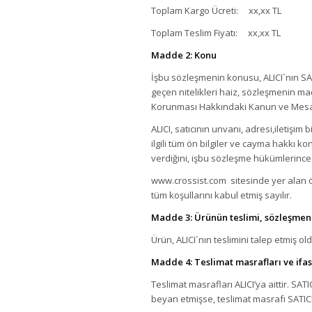
Toplam Kargo Ücreti: xx,xx TL
Toplam Teslim Fiyatı: xx,xx TL
Madde 2: Konu
İşbu sözleşmenin konusu, ALICI`nın SAT
geçen nitelikleri haiz, sözleşmenin madde 
Korunması Hakkındaki Kanun ve Mesafe
ALICI, satıcının unvanı, adresi,iletişim b
ilgili tüm ön bilgiler ve cayma hakkı k
verdiğini, işbu sözleşme hükümlerince
www.crossist.com sitesinde yer alan ön
tüm koşullarını kabul etmiş sayılır.
Madde 3: Ürünün teslimi, sözleşmenin
Ürün, ALICI`nın teslimini talep etmiş ol
Madde 4: Teslimat masrafları ve ifas
Teslimat masrafları ALICI’ya aittir. SAT
beyan etmişse, teslimat masrafı SATICI`