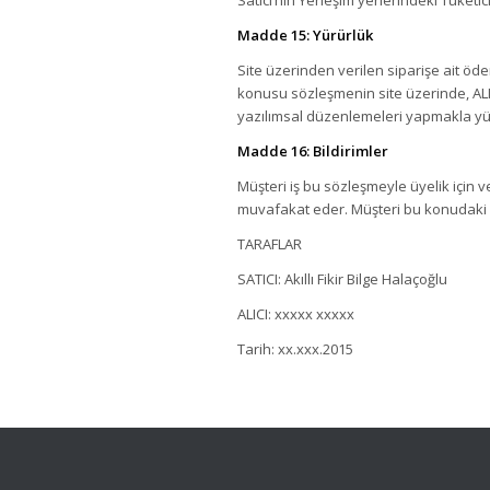
Madde 15: Yürürlük
Site üzerinden verilen siparişe ait öd
konusu sözleşmenin site üzerinde, ALI
yazılımsal düzenlemeleri yapmakla y
Madde 16: Bildirimler
Müşteri iş bu sözleşmeyle üyelik için
muvafakat eder. Müşteri bu konudaki m
TARAFLAR
SATICI: Akıllı Fikir Bilge Halaçoğlu
ALICI: xxxxx xxxxx
Tarih: xx.xxx.2015