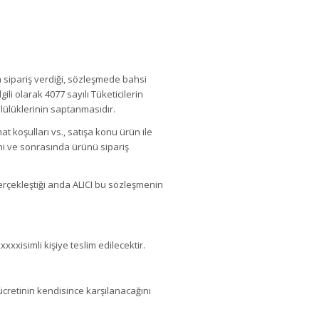
 sipariş verdiği, sözleşmede bahsi
lgili olarak 4077 sayılı Tüketicilerin
ülüklerinin saptanmasıdır.
imat koşulları vs., satışa konu ürün ile
ğini ve sonrasında ürünü sipariş
erçekleştiği anda ALICI bu sözleşmenin
xxxisimli kişiye teslim edilecektir.
 ücretinin kendisince karşılanacağını