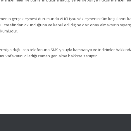
emenin gerçekleşmesi durumunda ALICI işbu sözleşmenin tüm koşullarını kabu
CI tarafından okunduğuna ve kabul edildiğine dair onay almaksızın sipar
ükümlüdür.
 vermiş olduğu cep telefonuna SMS yoluyla kampanya ve indirimler hakkınd
uvafakatini dilediği zaman geri alma hakkına sahiptir.