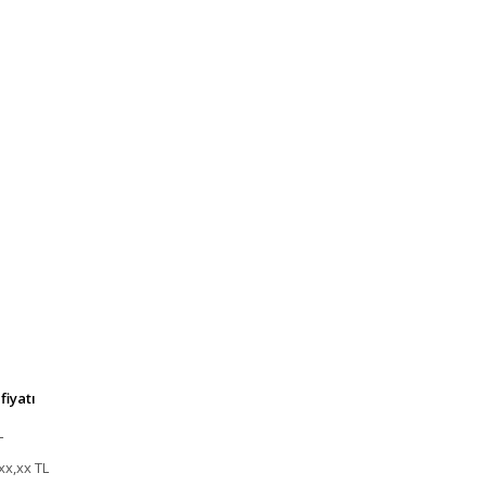
fiyatı
L
x,xx TL