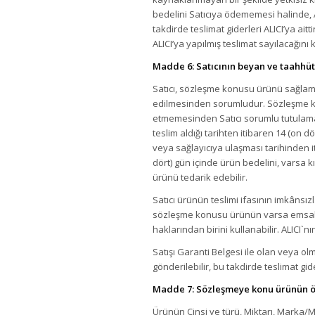
bedelini Satıcıya ödememesi halinde, 
takdirde teslimat giderleri ALICI’ya ait
ALICI’ya yapılmış teslimat sayılacağını
Madde 6: Satıcının beyan ve taahhüt
Satıcı, sözleşme konusu ürünü sağlam, e
edilmesinden sorumludur. Sözleşme konu
etmemesinden Satıcı sorumlu tutulamaz
teslim aldığı tarihten itibaren 14 (on
veya sağlayıcıya ulaşması tarihinden 
dört) gün içinde ürün bedelini, varsa k
ürünü tedarik edebilir.
Satıcı ürünün teslimi ifasının imkânsız
sözleşme konusu ürünün varsa emsali 
haklarından birini kullanabilir. ALICI`n
Satışı Garanti Belgesi ile olan veya ol
gönderilebilir, bu takdirde teslimat gid
Madde 7: Sözleşmeye konu ürünün öz
Ürünün Cinsi ve türü, Miktarı, Marka/