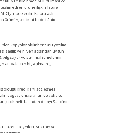
ü mektup ile bildirimde bulunulması ve
eslim edilen ürüne ilişkin fatura
ICI’ya iade edilir. Fatura aslı
n ürünün, teslimat bedeli Satıcı
ünler; kopyalanabilir her türlü yazılım
esi sağlık ve hijyen açısından uygun
), bilgisayar ve sarf malzemelerinin
çin ambalajının hiç açılmamış,
ış olduğu kredi kartı sözleşmesi
ilir; doğacak masrafları ve vekâlet
un gecikmeli ifasından dolayı Satıcı’nın
i Hakem Heyetleri, ALICI’nın ve
 yetkilidir.