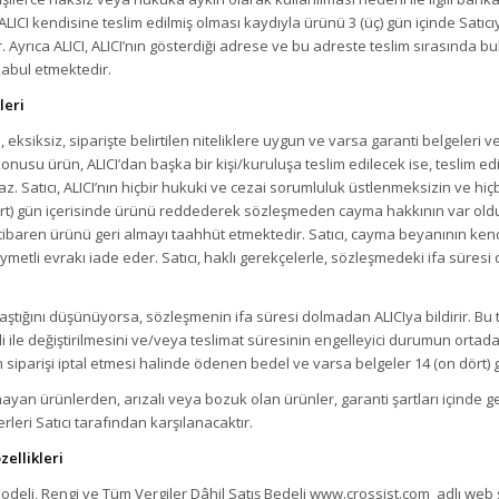
ALICI kendisine teslim edilmiş olması kaydıyla ürünü 3 (üç) gün içinde Sat
tir. Ayrıca ALICI, ALICI’nın gösterdiği adrese ve bu adreste teslim sırasında b
 kabul etmektedir.
leri
ksiksiz, siparişte belirtilen niteliklere uygun ve varsa garanti belgeleri ve 
su ürün, ALICI’dan başka bir kişi/kuruluşa teslim edilecek ise, teslim edi
. Satıcı, ALICI’nın hiçbir hukuki ve cezai sorumluluk üstlenmeksizin ve hi
 dört) gün içerisinde ürünü reddederek sözleşmeden cayma hakkının var oldu
itibaren ürünü geri almayı taahhüt etmektedir. Satıcı, cayma beyanının ke
ıymetli evrakı iade eder. Satıcı, haklı gerekçelerle, sözleşmedeki ifa süresi 
laştığını düşünüyorsa, sözleşmenin ifa süresi dolmadan ALICIya bildirir. Bu ta
ile değiştirilmesini ve/veya teslimat süresinin engelleyici durumun orta
ın siparişi iptal etmesi halinde ödenen bedel ve varsa belgeler 14 (on dört) g
mayan ürünlerden, arızalı veya bozuk olan ürünler, garanti şartları içinde ge
erleri Satıcı tarafından karşılanacaktır.
ellikleri
Modeli, Rengi ve Tüm Vergiler Dâhil Satış Bedeli www.crossist.com adlı web