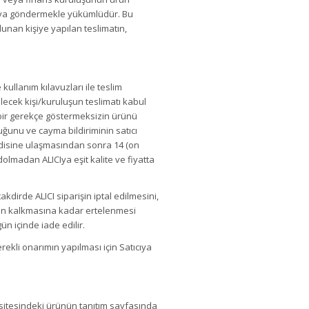
ıcıya göndermekle yükümlüdür. Bu
ulunan kişiye yapılan teslimatın,
kullanım kılavuzları ile teslim
lecek kişi/kuruluşun teslimatı kabul
çbir gerekçe göstermeksizin ürünü
ğunu ve cayma bildiriminin satıcı
ndisine ulaşmasından sonra 14 (on
dolmadan ALICIya eşit kalite ve fiyatta
kdirde ALICI siparişin iptal edilmesini,
dan kalkmasına kadar ertelenmesi
ün içinde iade edilir.
rekli onarımın yapılması için Satıcıya
 sitesindeki ürünün tanıtım sayfasında