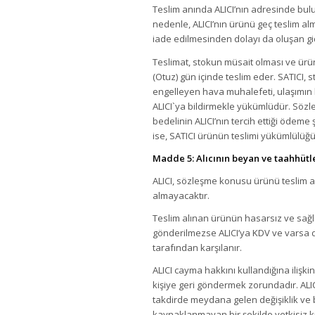
Teslim anında ALICI’nın adresinde bul
nedenle, ALICI’nın ürünü geç teslim a
iade edilmesinden dolayı da oluşan gide
Teslimat, stokun müsait olması ve ürü
(Otuz) gün içinde teslim eder. SATICI,
engelleyen hava muhalefeti, ulaşımın
ALICI`ya bildirmekle yükümlüdür. Sözle
bedelinin ALICI’nın tercih ettiği ödeme
ise, SATICI ürünün teslimi yükümlülüğü
Madde 5: Alıcının beyan ve taahhütl
ALICI, sözleşme konusu ürünü teslim al
almayacaktır.
Teslim alınan ürünün hasarsız ve sağla
gönderilmezse ALICI’ya KDV ve varsa d
tarafından karşılanır.
ALICI cayma hakkını kullandığına ilişkin
kişiye geri göndermek zorundadır. ALICI
takdirde meydana gelen değişiklik ve 
kaynaklanmayan bir şekilde yetkisiz ki