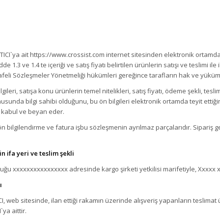
ICI`ya ait https://www.crossist.com internet sitesinden elektronik ortamda
1.3 ve 1.4 te içeriği ve satış fiyatı belirtilen ürünlerin satışı ve teslimi ile i
li Sözleşmeler Yönetmeliği hükümleri gereğince tarafların hak ve yüküml
ilgileri, satışa konu ürünlerin temel nitelikleri, satış fiyatı, ödeme şekli, tesl
onusunda bilgi sahibi olduğunu, bu ön bilgileri elektronik ortamda teyit etti
 kabul ve beyan eder.
 bilgilendirme ve fatura işbu sözleşmenin ayrılmaz parçalarıdır. Sipariş g
 ifa yeri ve teslim şekli
duğu xxxxxxxxxxxxxxxx adresinde kargo şirketi yetkilisi marifetiyle, Xxxxx xx
ı
ICI, web sitesinde, ilan ettiği rakamın üzerinde alışveriş yapanların teslimat
ya aittir.