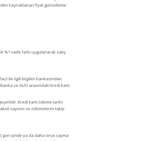
nlerden kaynaklanan fiyat güncelleme
ylık %1 vade farkı uygulanarak satış
izi ile ilgili bilgileri bankasından
 Banka ve ALICI arasındaki kredi kartı
çerlidir. Kredi kartı ödeme tarihi
aksit sayısını ve ödemelerini takip
rt) gün içinde ya da daha önce cayma