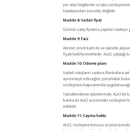
yer alan bilgilerde ve işbu sözleşmeni
hatalarından sorumlu değildir.
Madde 8: Vadeli fiyat
Ürünün satış fiyatına yapılan vadeye gö
Madde 9: Faiz
Alıcının, kredi kartı ile ve taksitle a
fiyatı belirlenmektedir. ALICI, çalışt
Madde 10: Ödeme planı
Vadeli satışların sadece Bankalara ait kr
ayrıca teyit edeceğini, yürürlükte bulu
sözleşmesi kapsamında uygulanacağın
Taksitlendirme işlemlerinde, ALICI ile 
banka ile ALICI arasındaki sözleşme hü
edebilir.
Madde 11: Cayma hakkı
ALICI, sözleşme konusu ürünün kendisi