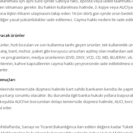
llanılması için aynı süre içinde Satıcıya faks, eposta veya iadeli taahhütl
olmaması gerekir. Bu hakkın kullanılması halinde, 3. kişiye veya ALICI’ya t
a ilişkin ihbarın ulaşmasını takip eden 14 (on dört) gün içinde ürün bedeli AL
diğer yasal yükümlülükler iade edilemez. Cayma hakkı nedeni ile iade edile
yacak ürünler
rünler, hızlı bozulan ve son kullanma tarihi geçen ürünler; tek kullanımlık ür
laj, bant, mühür, paket gibi koruyucu unsurları açılmış olan mallardan iad
ım ve programların, medya ürünlerinin (DVD, DIVX, VCD, CD, MD, BLUERAY, vb.
ürünlerinin, kahve kapsüllerinin cayma hakkı çerçevesinde iade edilebilmesi i
ttır.
onuçları
şlemlerinde temerrüde düşmesi halinde kart sahibi bankanın kendisi ile yapm
 karşı sorumlu olacaktır. Bu durumda ilgili banka hukuki yollara başvurab
r koşulda ALICI’nın borcundan dolayı temerrüde düşmesi halinde, ALICI, borc
l eder.
ilaflarda, Sanayi ve Ticaret Bakanlığınca ilan edilen değere kadar Tüketic
ici Mahkemeleri ile bunların bulunamadığı yerlerde Asliye Hukuk Mahkemeleri