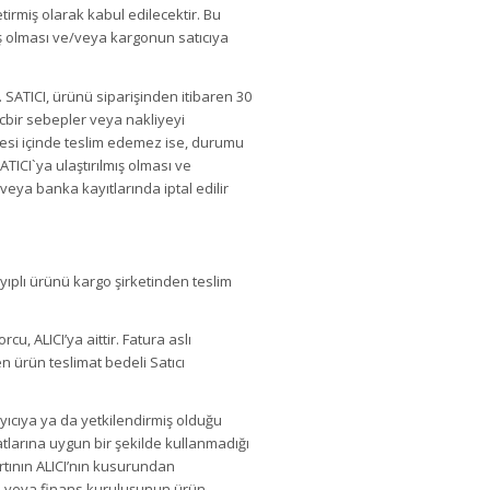
irmiş olarak kabul edilecektir. Bu
ş olması ve/veya kargonun satıcıya
SATICI, ürünü siparişinden itibaren 30
ücbir sebepler veya nakliyeyi
esi içinde teslim edemez ise, durumu
TICI`ya ulaştırılmış olması ve
veya banka kayıtlarında iptal edilir
yıplı ürünü kargo şirketinden teslim
 ALICI’ya aittir. Fatura aslı
 ürün teslimat bedeli Satıcı
layıcıya ya da yetkilendirmiş olduğu
atlarına uygun bir şekilde kullanmadığı
tının ALICI’nın kusurundan
nka veya finans kuruluşunun ürün