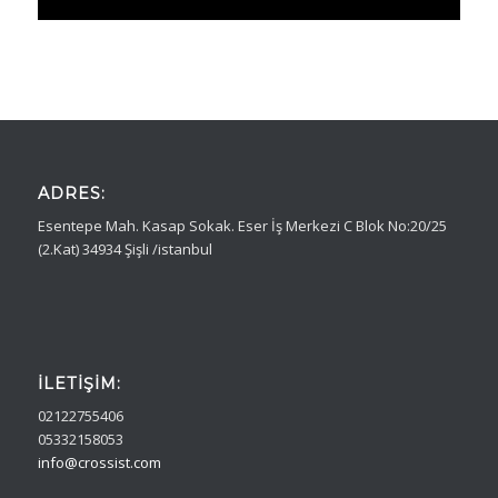
ADRES:
Esentepe Mah. Kasap Sokak. Eser İş Merkezi C Blok No:20/25
(2.Kat) 34934 Şişli /istanbul
İLETIŞIM:
02122755406
05332158053
info@crossist.com