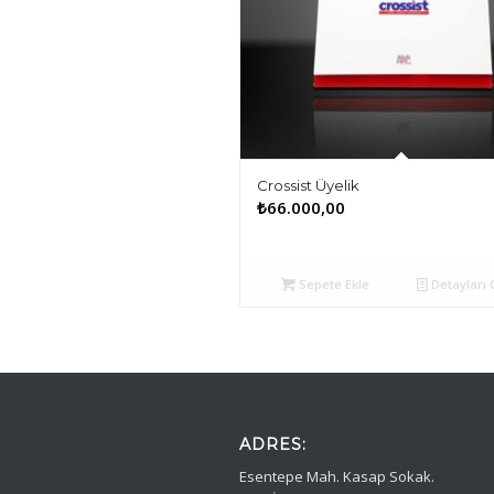
Crossist Üyelik
₺
66.000,00
Sepete Ekle
Detayları 
ADRES:
Esentepe Mah. Kasap Sokak.