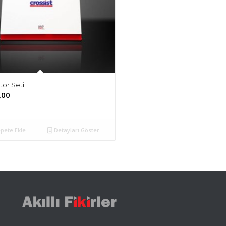
tör Seti
,00
pete Ekle
Detayları Göster