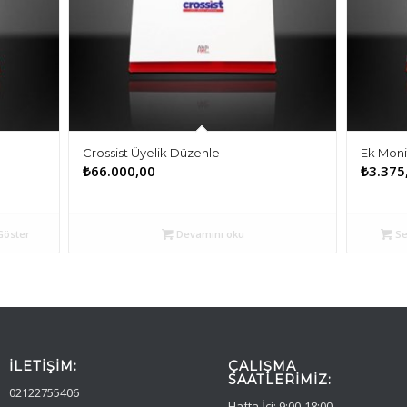
Crossist Üyelik Düzenle
Ek Moni
₺
66.000,00
₺
3.375
Göster
Devamını oku
Se
İLETIŞIM:
ÇALIŞMA
SAATLERIMIZ:
02122755406
Hafta İçi: 9:00-18:00