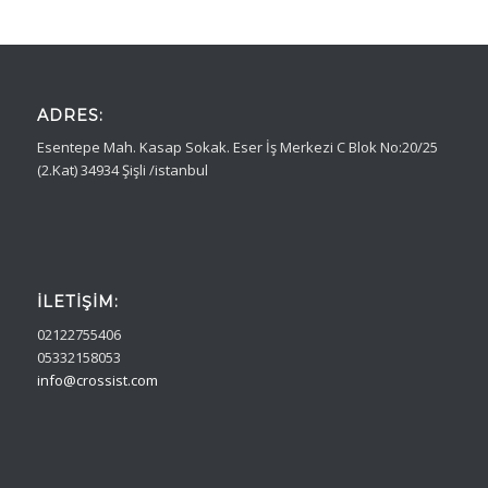
ADRES:
Esentepe Mah. Kasap Sokak. Eser İş Merkezi C Blok No:20/25
(2.Kat) 34934 Şişli /istanbul
İLETIŞIM:
02122755406
05332158053
info@crossist.com