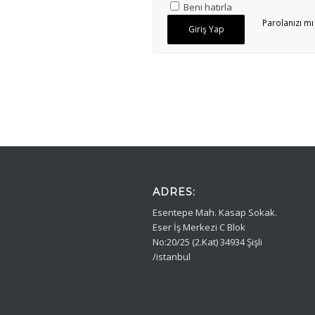
Beni hatırla
Parolanızı mı
Giriş Yap
ADRES:
Esentepe Mah. Kasap Sokak.
Eser İş Merkezi C Blok
No:20/25 (2.Kat) 34934 Şişli
/istanbul