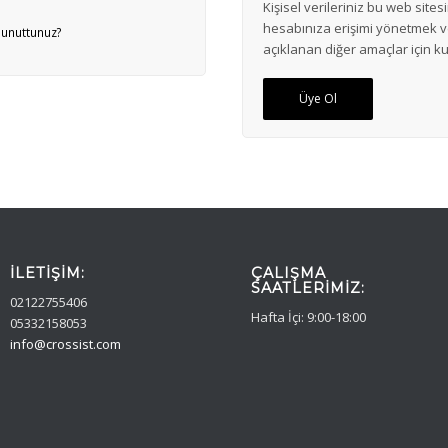
Kişisel verileriniz bu web sit
hesabınıza erişimi yönetmek 
 unuttunuz?
açıklanan diğer amaçlar için kul
Üye Ol
İLETIŞIM:
ÇALIŞMA
SAATLERIMIZ:
02122755406
Hafta İçi: 9:00-18:00
05332158053
info@crossist.com