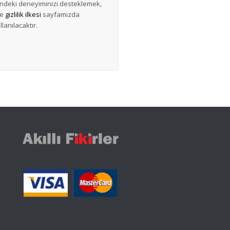
esindeki deneyiminizi desteklemek,
ve
gizlilik ilkesi
sayfamızda
lanılacaktır.