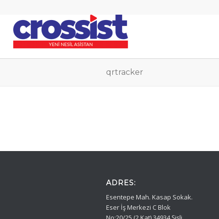
qrtracker
ADRES:
Esentepe Mah. Kasap Sokak.
Eser İş Merkezi C Blok
No:20/25 (2.Kat) 34934 Şişli