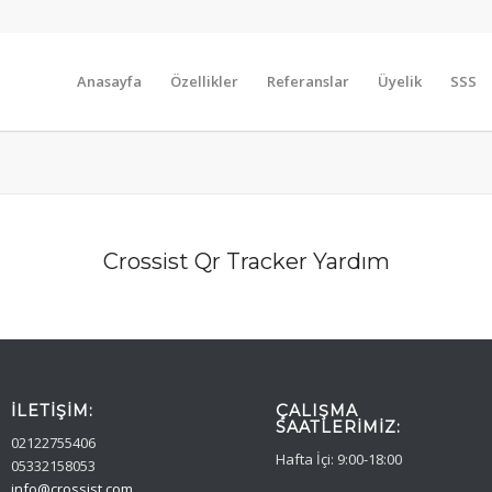
Anasayfa
Özellikler
Referanslar
Üyelik
SSS
Crossist Qr Tracker Yardım
İLETIŞIM:
ÇALIŞMA
SAATLERIMIZ:
02122755406
Hafta İçi: 9:00-18:00
05332158053
info@crossist.com