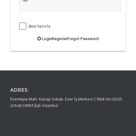
Beni hatırla
Login
Register
Forgot Password
ADRES:
Esentepe Mah. Kasap Sokak. Eser İş Merkezi C Blok No:20/25
(2.Kat) 34934 Şişli /istanbul