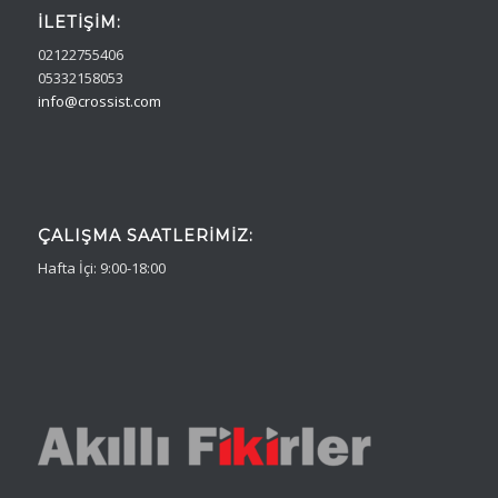
İLETIŞIM:
02122755406
05332158053
info@crossist.com
ÇALIŞMA SAATLERIMIZ:
Hafta İçi: 9:00-18:00