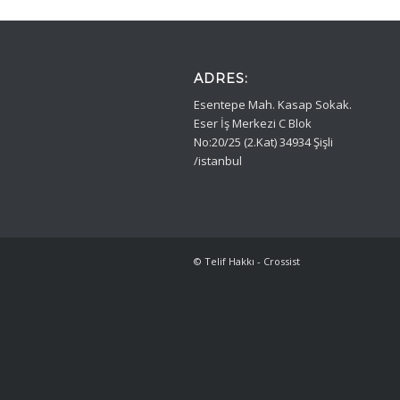
ADRES:
Esentepe Mah. Kasap Sokak.
Eser İş Merkezi C Blok
No:20/25 (2.Kat) 34934 Şişli
/istanbul
© Telif Hakkı - Crossist