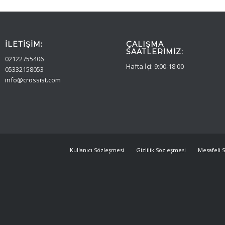
İLETIŞIM:
ÇALIŞMA
SAATLERIMIZ:
02122755406
Hafta İçi: 9:00-18:00
05332158053
info@crossist.com
Kullanıcı Sözleşmesi
Gizlilik Sözleşmesi
Mesafeli S