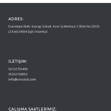
ADRES:
Esentepe Mah. Kasap Sokak. Eser İş Merkezi C Blok No:20/25
(2.Kat) 34934 Şişli /istanbul
İLETIŞIM:
02122755406
05332158053
info@crossist.com
ÇALIŞMA SAATLERIMIZ: