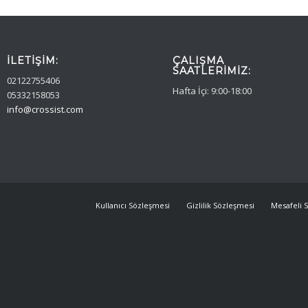
İLETIŞIM:
ÇALIŞMA
SAATLERIMIZ:
02122755406
Hafta İçi: 9:00-18:00
05332158053
info@crossist.com
Kullanıcı Sözleşmesi
Gizlilik Sözleşmesi
Mesafeli S