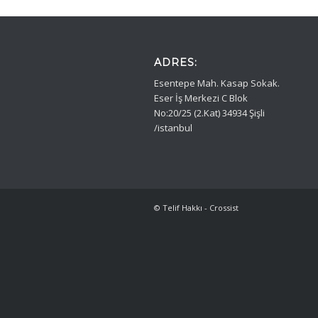
ADRES:
Esentepe Mah. Kasap Sokak.
Eser İş Merkezi C Blok
No:20/25 (2.Kat) 34934 Şişli
/istanbul
© Telif Hakkı - Crossist