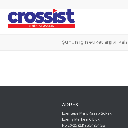
Şunun için etiket arşivi: kal
ADRES:
Esentepe Mah. Kasap Sokak.
Eser İş Merkezi C Blok
No:20/25 (2.Kat) 34934 Şişli