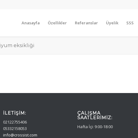
Anasayfa
Özellikler
Referanslar
Üyelik
SSS
siyum eksikliği
İLETIŞIM:
ÇALIŞMA
SAATLERIMIZ:
02122755406
Hafta İçi: 9:00-18:00
05332158053
info@crossist.com