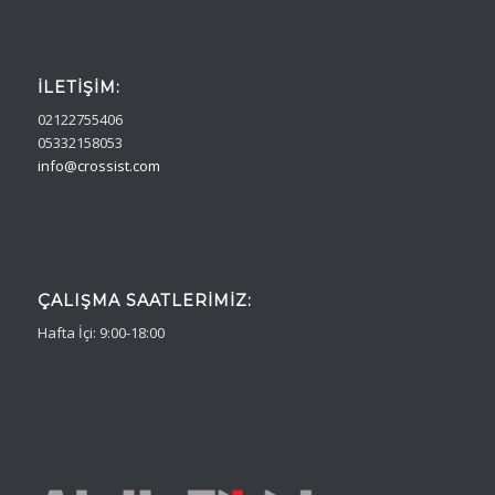
İLETIŞIM:
02122755406
05332158053
info@crossist.com
ÇALIŞMA SAATLERIMIZ:
Hafta İçi: 9:00-18:00