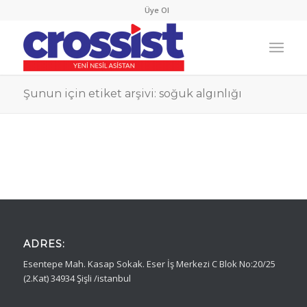
Üye Ol
Şunun için etiket arşivi: soğuk algınlığı
ADRES:
Esentepe Mah. Kasap Sokak. Eser İş Merkezi C Blok No:20/25
(2.Kat) 34934 Şişli /istanbul